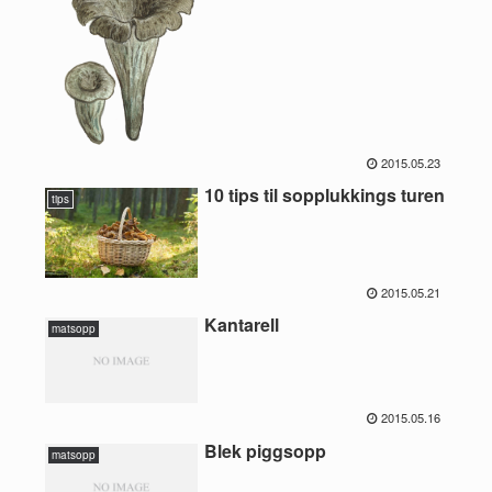
2015.05.23
10 tips til sopplukkings turen
tips
2015.05.21
Kantarell
matsopp
2015.05.16
Blek piggsopp
matsopp