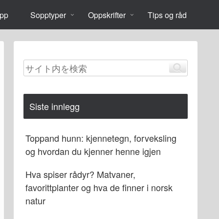
opp
Sopptyper
Oppskrifter
Tips og råd
Siste innlegg
Toppand hunn: kjennetegn, forveksling
og hvordan du kjenner henne igjen
Hva spiser rådyr? Matvaner,
favorittplanter og hva de finner i norsk
natur