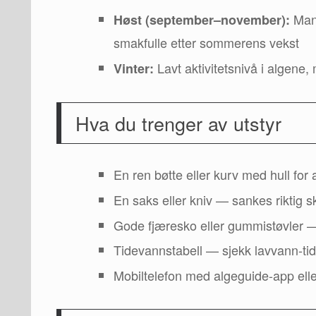
Mang
Høst (september–november):
smakfulle etter sommerens vekst
Lavt aktivitetsnivå i algene, 
Vinter:
Hva du trenger av utstyr
En ren bøtte eller kurv med hull f
En saks eller kniv — sankes riktig s
Gode fjæresko eller gummistøvler — 
Tidevannstabell — sjekk lavvann-ti
Mobiltelefon med algeguide-app eller 