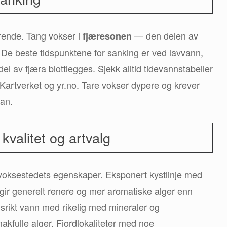
rende. Tang vokser i
— den delen av
fjæresonen
e. De beste tidspunktene for sanking er ved lavvann,
del av fjæra blottlegges. Sjekk alltid tidevannstabeller
a Kartverket og yr.no. Tare vokser dypere og krever
van.
valitet og artvalg
 voksestedets egenskaper. Eksponert kystlinje med
gir generelt renere og mer aromatiske alger enn
srikt vann med rikelig med mineraler og
kfulle alger. Fjordlokaliteter med noe