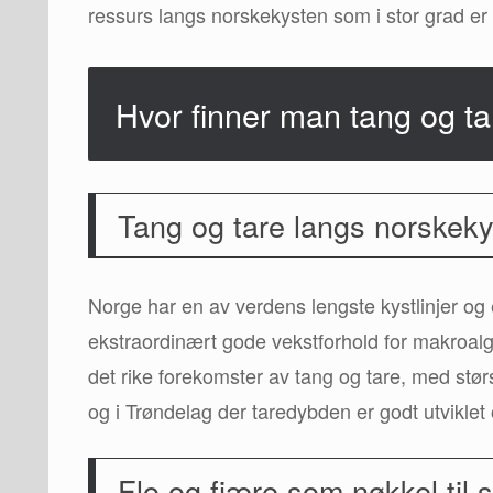
ressurs langs norskekysten som i stor grad er
Hvor finner man tang og ta
Tang og tare langs norskek
Norge har en av verdens lengste kystlinjer og
ekstraordinært gode vekstforhold for makroalge
det rike forekomster av tang og tare, med st
og i Trøndelag der taredybden er godt utviklet 
Flo og fjære som nøkkel til 