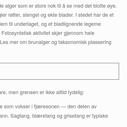
 alger som er store nok til å se med det blotte øye.
er røtter, stengel og ekte blader. I stedet har de et
 dem til underlaget, og et bladlignende legeme
. Fotosyntetisk aktivitet skjer gjennom hele
er». Les mer om brunalger og taksonomisk plassering
are, men grensen er ikke alltid tydelig:
gene som vokser i fjæresonen — den delen av
vann. Sagtang, blæretang og grisetang er typiske