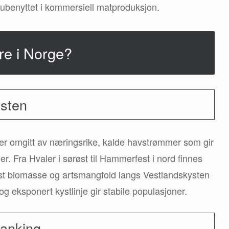
 ubenyttet i kommersiell matproduksjon.
re i Norge?
ysten
 er omgitt av næringsrike, kalde havstrømmer som gir
r. Fra Hvaler i sørøst til Hammerfest i nord finnes
ørst biomasse og artsmangfold langs Vestlandskysten
og eksponert kystlinje gir stabile populasjoner.
sanking