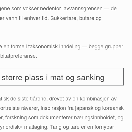
lgene som vokser nedenfor lavvannsgrensen — de
er vann til enhver tid. Sukkertare, butare og
ikke en formell taksonomisk inndeling — begge grupper
bitatpreferanse.
t større plass i mat og sanking
atisk de siste tiårene, drevet av en kombinasjon av
kortreiste råvarer, inspirasjon fra japansk og koreansk
rer, forskning som dokumenterer næringsinnholdet, og
ynordisk» matlaging. Tang og tare er en fornybar