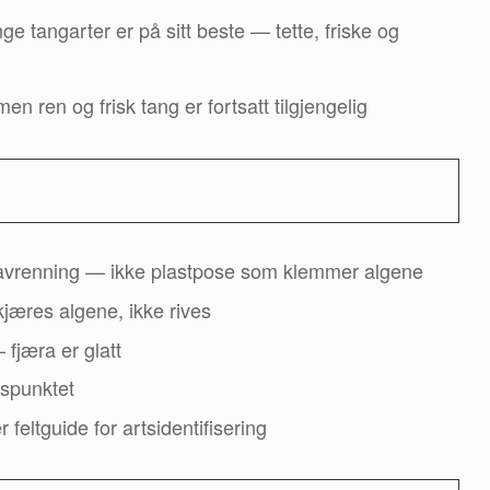
e tangarter er på sitt beste — tette, friske og
men ren og frisk tang er fortsatt tilgjengelig
or avrenning — ikke plastpose som klemmer algene
kjæres algene, ikke rives
fjæra er glatt
dspunktet
feltguide for artsidentifisering