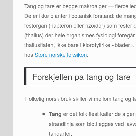
Tang og tare er begge makroalger — flercellede
De er ikke planter i botanisk forstand: de mangl
festorgan (hapteron eller rizoider) som fester
(thallus) der hele organismes fysiologi foregår
thallusflaten, ikke bare i klorofyllrike «blad
hos
Store norske leksikon
.
Forskjellen på tang og tare
I folkelig norsk bruk skiller vi mellom tang og t
er det folk flest kaller de al
Tang
strandlinja som blottlegges ved lav
tangarter.