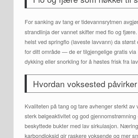
For sanking av tang er tidevannsrytmen avgjø
strandlinja der vannet skifter med flo og fjær
helst ved springflo (laveste lavvann) da størst 
for ditt område — de er tilgjengelige gratis vi
dykking eller snorkling for å høstes frisk fra la
Hvordan voksested påvirker k
Kvaliteten på tang og tare avhenger sterkt av
sterk bølgeaktivitet og god gjennomstrømning 
beskyttede bukter med lav sirkulasjon. Næring
karbondioksid gir raskere voksende og mer sma