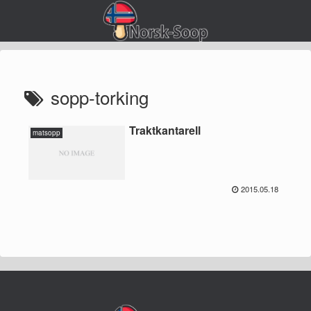
sopp-torking
Traktkantarell
matsopp
2015.05.18