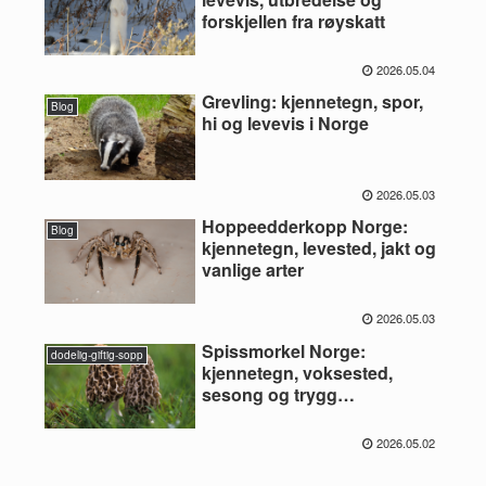
forskjellen fra røyskatt
2026.05.04
Grevling: kjennetegn, spor,
Blog
hi og levevis i Norge
2026.05.03
Hoppeedderkopp Norge:
Blog
kjennetegn, levested, jakt og
vanlige arter
2026.05.03
Spissmorkel Norge:
dodelig-giftig-sopp
kjennetegn, voksested,
sesong og trygg
artsbestemmelse
2026.05.02