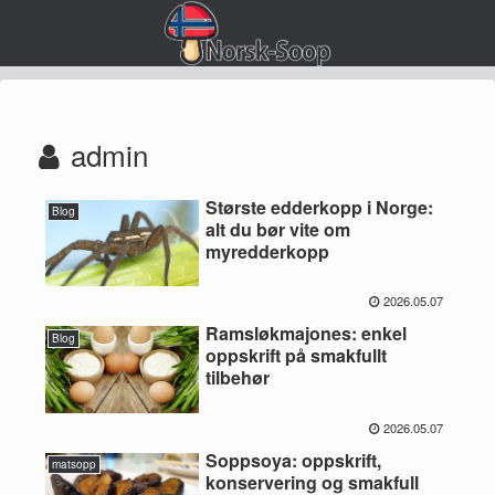
admin
Største edderkopp i Norge:
Blog
alt du bør vite om
myredderkopp
2026.05.07
Ramsløkmajones: enkel
Blog
oppskrift på smakfullt
tilbehør
2026.05.07
Soppsoya: oppskrift,
matsopp
konservering og smakfull