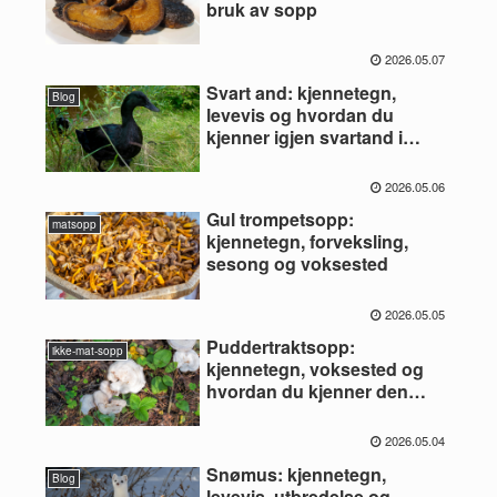
bruk av sopp
2026.05.07
Svart and: kjennetegn,
Blog
levevis og hvordan du
kjenner igjen svartand i
Norge
2026.05.06
Gul trompetsopp:
matsopp
kjennetegn, forveksling,
sesong og voksested
2026.05.05
Puddertraktsopp:
ikke-mat-sopp
kjennetegn, voksested og
hvordan du kjenner den
igjen
2026.05.04
Snømus: kjennetegn,
Blog
levevis, utbredelse og