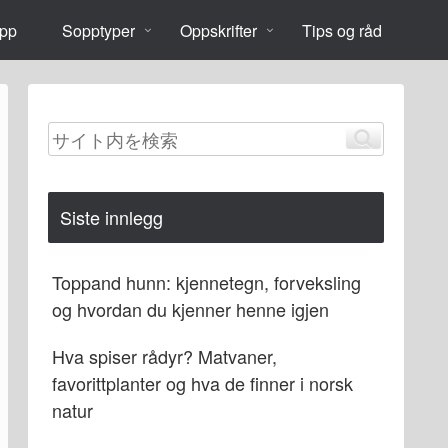
opp
Sopptyper
Oppskrifter
Tips og råd
Siste innlegg
Toppand hunn: kjennetegn, forveksling
og hvordan du kjenner henne igjen
Hva spiser rådyr? Matvaner,
favorittplanter og hva de finner i norsk
natur