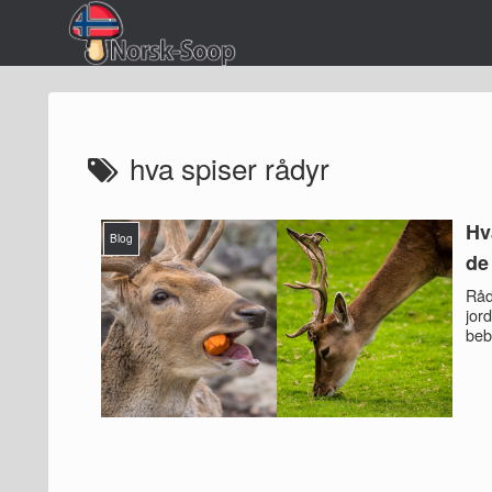
hva spiser rådyr
Hv
Blog
de
Råd
jor
beb