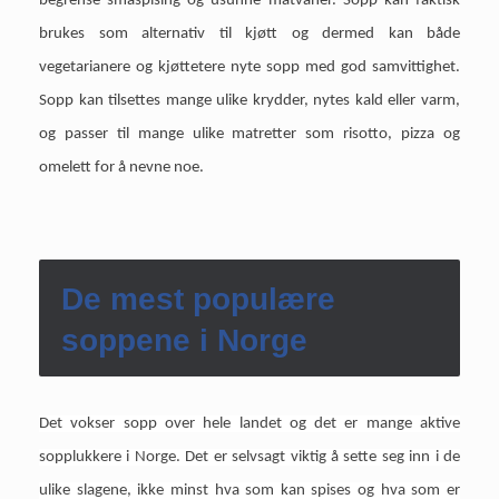
begrense småspising og usunne matvaner. Sopp kan faktisk
brukes som alternativ til kjøtt og dermed kan både
vegetarianere og kjøttetere nyte sopp med god samvittighet.
Sopp kan tilsettes mange ulike krydder, nytes kald eller varm,
og passer til mange ulike matretter som risotto, pizza og
omelett for å nevne noe.
De mest populære
soppene i Norge
Det vokser sopp over hele landet og det er mange aktive
sopplukkere i Norge. Det er selvsagt viktig å sette seg inn i de
ulike slagene, ikke minst hva som kan spises og hva som er